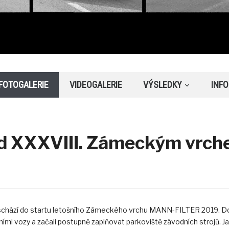
FOTOGALERIE
VIDEOGALERIE
VÝSLEDKY
INF
ed XXXVIII. Zámeckým vrc
n schází do startu letošního Zámeckého vrchu MANN-FILTER 2019. Do
mi vozy a začali postupně zaplňovat parkoviště závodních strojů. J