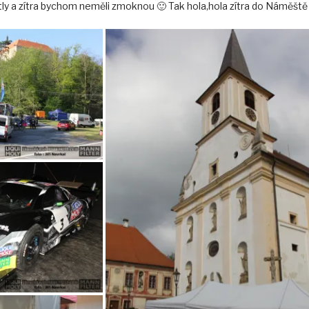
tly a zítra bychom neměli zmoknou 🙂 Tak hola,hola zítra do Náměště n