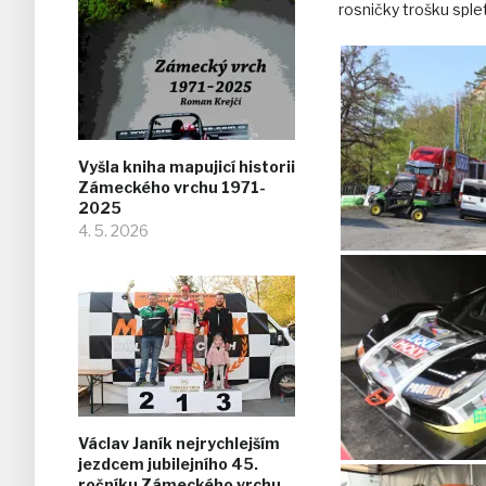
rosničky trošku sple
Vyšla kniha mapujicí historii
Zámeckého vrchu 1971-
2025
4. 5. 2026
Václav Janík nejrychlejším
jezdcem jubilejního 45.
ročníku Zámeckého vrchu