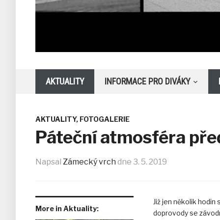
AKTUALITY
INFORMACE PRO DIVÁKY
AKTUALITY
,
FOTOGALERIE
Páteční atmosféra př
Napsal
Zámecký vrch
dne
3. 5. 2019
Již jen několik hodi
More in Aktuality:
doprovody se závodní