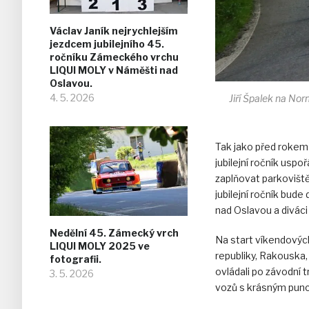
Václav Janík nejrychlejším
jezdcem jubilejního 45.
ročníku Zámeckého vrchu
LIQUI MOLY v Náměšti nad
Oslavou.
4. 5. 2026
Jiří Špalek na N
Tak jako před rokem 
jubilejní ročník usp
zaplňovat parkoviště
jubilejní ročník bud
nad Oslavou a diváci 
Nedělní 45. Zámecký vrch
Na start víkendových
LIQUI MOLY 2025 ve
republiky, Rakouska,
fotografii.
ovládali po závodní t
3. 5. 2026
vozů s krásným punc