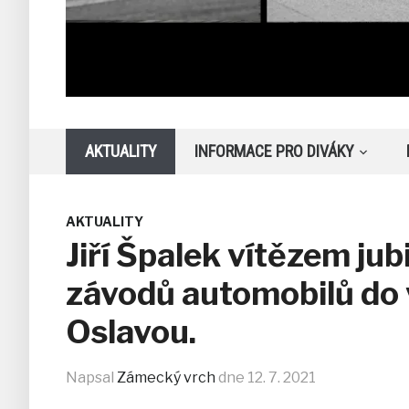
AKTUALITY
INFORMACE PRO DIVÁKY
AKTUALITY
Jiří Špalek vítězem jub
závodů automobilů do 
Oslavou.
Napsal
Zámecký vrch
dne
12. 7. 2021