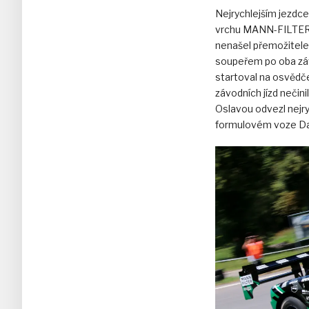
Nejrychlejším jezdc
vrchu MANN-FILTER 20
nenašel přemožitele
soupeřem po oba záv
startoval na osvědč
závodních jízd nečini
Oslavou odvezl nejry
formulovém voze Da