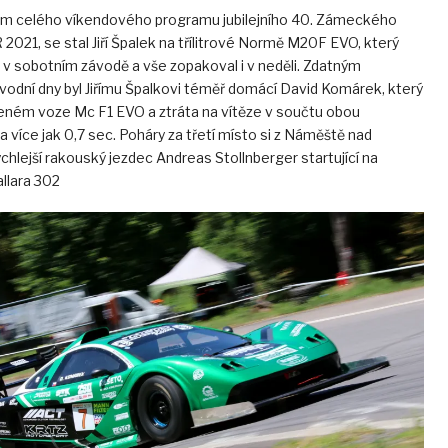
em celého víkendového programu jubilejního 40. Zámeckého
21, se stal Jiří Špalek na třílitrové Normě M20F EVO, který
 v sobotním závodě a vše zopakoval i v neděli. Zdatným
odní dny byl Jiřímu Špalkovi téměř domácí David Komárek, který
eném voze Mc F1 EVO a ztráta na vítěze v součtu obou
la více jak 0,7 sec. Poháry za třetí místo si z Náměště nad
chlejší rakouský jezdec Andreas Stollnberger startující na
llara 302