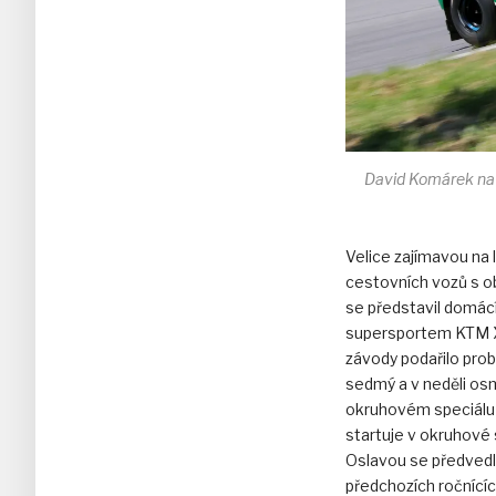
David Komárek na 
Velice zajímavou na
cestovních vozů s 
se představil domácí
supersportem KTM X
závody podařilo prob
sedmý a v neděli osmý
okruhovém speciálu 
startuje v okruhové
Oslavou se předvedl
předchozích ročnícíc