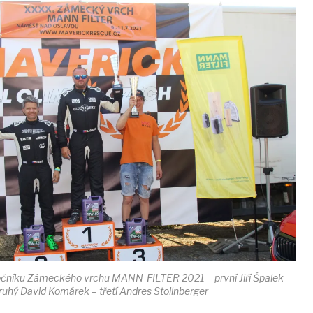
ročníku Zámeckého vrchu MANN-FILTER 2021 – první Jiří Špalek –
ruhý David Komárek – třetí Andres Stollnberger