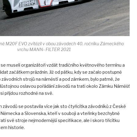
ormě M20F EVO zvítězil v obou závodech 40. ročníku Zámeckého
vrchu MANN- FILTER 2021
se museli organizátoři vzdát tradičního květnového termínu a
ořádat začátkem prázdnin. Již od pátku, kdy se začalo postupně
 závodních strojů na náměstí a pod zámkem, bylo patrné, že
e důstojnou oslavou pořádání závodů na trati okolo Zámku Náměšť
si přijdou rozhodně na své.
 závodů se postavila více jak sto čtyřicítka závodníků z České
 Německa a Slovenska, kteří v souboji a vteřinky bezchybně
rati své stroje nejmodernější specifikace, ale i skoro třicítku
em historie.