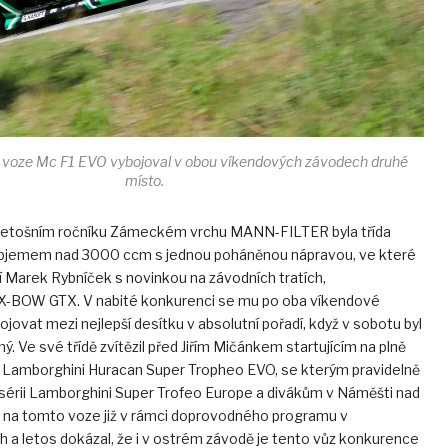
voze Mc F1 EVO vybojoval v obou víkendových závodech druhé
místo.
 letošním ročníku Zámeckém vrchu MANN-FILTER byla třída
objemem nad 3000 ccm s jednou poháněnou nápravou, ve které
 Marek Rybníček s novinkou na závodních tratích,
-BOW GTX. V nabité konkurenci se mu po oba víkendové
ojovat mezi nejlepší desítku v absolutní pořadí, když v sobotu byl
. Ve své třídě zvítězil před Jiřím Mičánkem startujícím na plně
Lamborghini Huracan Super Tropheo EVO, se kterým pravidelně
 sérii Lamborghini Super Trofeo Europe a divákům v Náměšti nad
 na tomto voze již v rámci doprovodného programu v
h a letos dokázal, že i v ostrém závodě je tento vůz konkurence