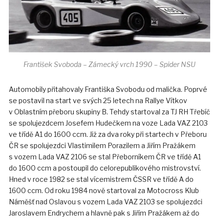
František Svoboda – Zámecký vrch 1990 – Spider NSU
Automobily přitahovaly Františka Svobodu od malička. Poprvé
se postavil na start ve svých 25 letech na Rallye Vítkov
v Oblastním přeboru skupiny B. Tehdy startoval za TJ RH Třebíč
se spolujezdcem Josefem Hudečkem na voze Lada VAZ 2103
ve třídě A1 do 1600 ccm. Již za dva roky při startech v Přeboru
ČR se spolujezdci Vlastimilem Porazilem a Jiřím Pražákem
s vozem Lada VAZ 2106 se stal Přeborníkem ČR ve třídě A1
do 1600 ccm a postoupil do celorepublikového mistrovství.
Hned v roce 1982 se stal vícemistrem ČSSR ve třídě A do
1600 ccm. Od roku 1984 nově startoval za Motocross Klub
Náměšť nad Oslavou s vozem Lada VAZ 2103 se spolujezdci
Jaroslavem Endrychem a hlavně pak s Jiřím Pražákem až do