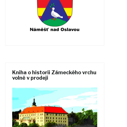
Kniha o historii Zámeckého vrchu
volně v prodeji