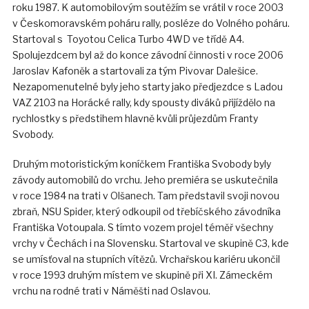
roku 1987. K automobilovým soutěžím se vrátil v roce 2003
v Českomoravském poháru rally, posléze do Volného poháru.
Startoval s Toyotou Celica Turbo 4WD ve třídě A4.
Spolujezdcem byl až do konce závodní činnosti v roce 2006
Jaroslav Kafoněk a startovali za tým Pivovar Dalešice.
Nezapomenutelné byly jeho starty jako předjezdce s Ladou
VAZ 2103 na Horácké rally, kdy spousty diváků přijíždělo na
rychlostky s předstihem hlavně kvůli průjezdům Franty
Svobody.
Druhým motoristickým koníčkem Františka Svobody byly
závody automobilů do vrchu. Jeho premiéra se uskutečnila
v roce 1984 na trati v Olšanech. Tam představil svoji novou
zbraň, NSU Spider, který odkoupil od třebíčského závodníka
Františka Votoupala. S tímto vozem projel téměř všechny
vrchy v Čechách i na Slovensku. Startoval ve skupině C3, kde
se umísťoval na stupních vítězů. Vrchařskou kariéru ukončil
v roce 1993 druhým místem ve skupině při XI. Zámeckém
vrchu na rodné trati v Náměšti nad Oslavou.