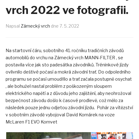
vrch 2022 ve fotografii.
Napsal
Zámecký vrch
dne
7. 5. 2022
Na startovní čáru, sobotního 41. ročníku tradičních závodů
automobilů do vrchu na Zámecký vrch MANN-FILTER , se
postavila více jak sto padesátka závodníků. Tréninkové jízdy
ovlivnilo deštivé počasí a mokrá závodní trať. Do odpoledního
programu se počasí umoudřilo a trať začala postupně osychat
, ale bohužel nastal problém z poškozeným sloupem
elektrického napětí a z důvodu jeho zajištění, aby neohrožoval
bezpečnost závodu došlo k časové prodlevě, což mělo za
následek pouze jednu odjetou závodní jízdu. Pohár za vítězství
v sobotním závodě vybojoval David Komárek na voze
McLaren F1 EVO Komvet