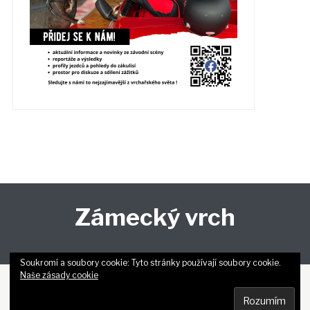
Zámecký vrch
Soukromí a soubory cookie: Tyto stránky používají soubory cookie.
Naše zásady cookie
Copyright © 2026 Zámecký vrch.
Designed by
WPZOOM