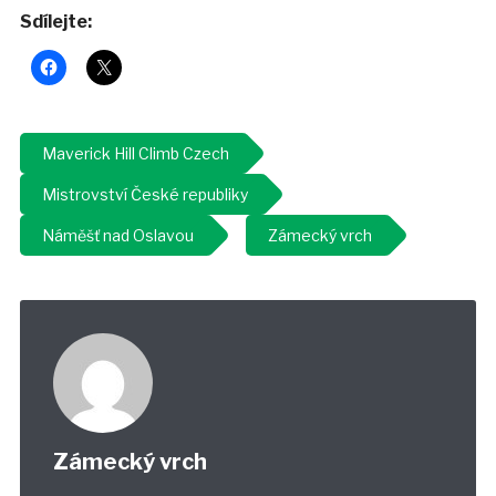
Sdílejte:
Maverick Hill Climb Czech
Mistrovství České republiky
Náměšť nad Oslavou
Zámecký vrch
Zámecký vrch