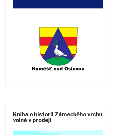
Kniha o historii Zámeckého vrchu
volně v prodeji