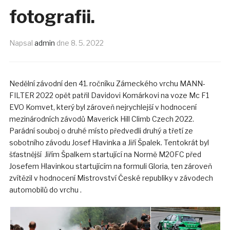
fotografii.
Napsal
admin
dne
8. 5. 2022
Nedělní závodní den 41. ročníku Zámeckého vrchu MANN-
FILTER 2022 opět patřil Davidovi Komárkovi na voze Mc F1
EVO Komvet, který byl zároveň nejrychlejší v hodnocení
mezinárodních závodů Maverick Hill Climb Czech 2022.
Parádní souboj o druhé místo předvedli druhý a třetí ze
sobotního závodu Josef Hlavinka a Jiří Špalek. Tentokrát byl
šťastnější Jiřím Špalkem startující na Normě M20FC před
Josefem Hlavinkou startujícím na formuli Gloria, ten zároveň
zvítězil v hodnocení Mistrovství České republiky v závodech
automobilů do vrchu .