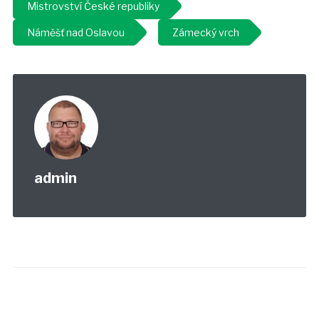
Mistrovství České republiky
Náměšť nad Oslavou
Zámecký vrch
admin