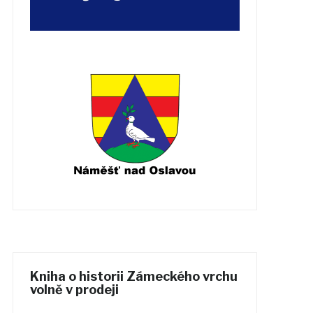
Kniha o historii Zámeckého vrchu
volně v prodeji