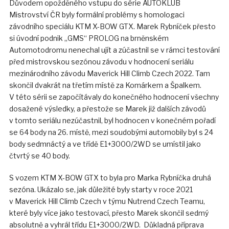
Důvodem opožděného vstupu do série AUTOKLUB
Mistrovství ČR byly formální problémy s homologaci
závodního speciálu KTM X-BOW GTX. Marek Rybníček přesto
si úvodní podnik „GMS“ PROLOG na brněnském
Automotodromu nenechal ujít a zúčastnil se v rámci testování
před mistrovskou sezónou závodu v hodnocení seriálu
mezinárodního závodu Maverick Hill Climb Czech 2022. Tam
skončil dvakrát na třetím místě za Komárkem a Špalkem.
V této sérii se započítávaly do konečného hodnocení všechny
dosažené výsledky, a přestože se Marek již dalších závodů
v tomto seriálu nezúčastnil, byl hodnocen v konečném pořadí
se 64 body na 26. místě, mezi soudobými automobily byl s 24
body sedmnáctý a ve třídě E1+3000/2WD se umístil jako
čtvrtý se 40 body.
S vozem KTM X-BOW GTX to byla pro Marka Rybníčka druhá
sezóna. Ukázalo se, jak důležité byly starty v roce 2021
v Maverick Hill Climb Czech v týmu Nutrend Czech Teamu,
které byly více jako testovací, přesto Marek skončil sedmý
absolutně a vyhrál třídu E1+3000/2WD. Důkladná příprava