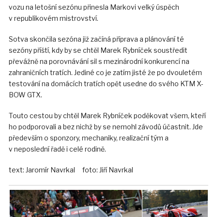
vozu na letošní sezónu přinesla Markovi velký úspěch
v republikovém mistrovství.
Sotva skončila sezóna již začíná příprava a plánování té
sezóny příští, kdy by se chtěl Marek Rybníček soustředit
převážně na porovnávání sil s mezinárodní konkurencí na
zahraničních tratích. Jediné co je zatím jisté že po dvouletém
testování na domácích tratích opět usedne do svého KTM X-
BOW GTX.
Touto cestou by chtěl Marek Rybníček poděkovat všem, kteří
ho podporovali a bez nichž by se nemohl závodů účastnit. Jde
především o sponzory, mechaniky, realizační tým a
v neposlední řadě i celé rodině.
text: Jaromír Navrkal foto: Jiří Navrkal