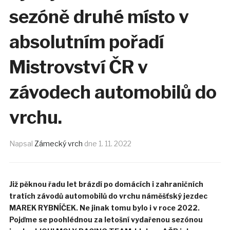
sezóně druhé místo v
absolutním pořadí
Mistrovství ČR v
závodech automobilů do
vrchu.
Napsal
Zámecký vrch
dne
1. 11. 2022
Již pěknou řadu let brázdí po domácích i zahraničních
tratích závodů automobilů do vrchu náměšťský jezdec
MAREK RYBNÍČEK. Ne jinak tomu bylo i v roce 2022.
Pojďme se poohlédnou za letošní vydařenou sezónou