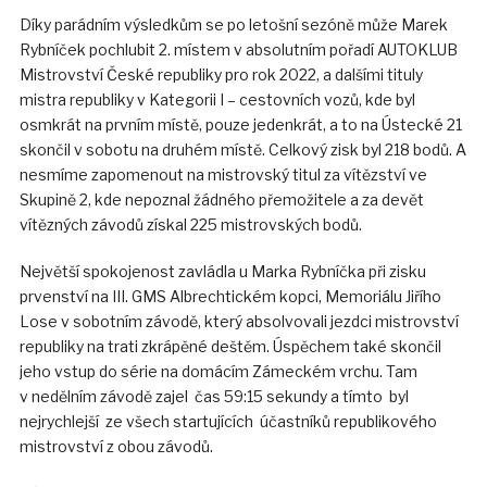
Díky parádním výsledkům se po letošní sezóně může Marek
Rybníček pochlubit 2. místem v absolutním pořadí AUTOKLUB
Mistrovství České republiky pro rok 2022, a dalšími tituly
mistra republiky v Kategorii I – cestovních vozů, kde byl
osmkrát na prvním místě, pouze jedenkrát, a to na Ústecké 21
skončil v sobotu na druhém místě. Celkový zisk byl 218 bodů. A
nesmíme zapomenout na mistrovský titul za vítězství ve
Skupině 2, kde nepoznal žádného přemožitele a za devět
vítězných závodů získal 225 mistrovských bodů.
Největší spokojenost zavládla u Marka Rybníčka při zisku
prvenství na III. GMS Albrechtickém kopci, Memoriálu Jiřího
Lose v sobotním závodě, který absolvovali jezdci mistrovství
republiky na trati zkrápěné deštěm. Úspěchem také skončil
jeho vstup do série na domácím Zámeckém vrchu. Tam
v nedělním závodě zajel čas 59:15 sekundy a tímto byl
nejrychlejší ze všech startujících účastníků republikového
mistrovství z obou závodů.