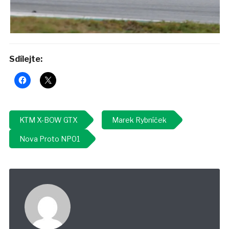
Sdílejte:
KTM X-BOW GTX
Marek Rybníček
Nova Proto NP01