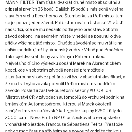
MANN-FILTER. Tam získal dvakrát druhé místo absolutně a
připsal si prvních 36 bodů. Dalších 15 bodů si následně vyjel na
slavném vrchu Ecce Homo ve Šternberku za třetí místo, tam
se jel pouze jeden závod. Poté startoval na Ústecké 21 v Ústí
nad Orlicí, kde se mu nedařilo podle jeho představ. Sobotní
závod dokončil na sedmém místě, v neděli se posunul o dvě
příčky výše na páté místo. Chuť do závodění se mu vrátila na
dalším podniku jímž byl Vrbenský vrch ve Vrbně pod Pradědem.
Tak dojel dvakrát druhý za vítězným Petrem Trnkou.
Největšího dílčího výsledku dosáhl Marek na Albrechtickém
kopci, kde v sobotním závodě nenašel přemožitele
z Lanškrouna si odvez pohár za vítěze v absolutní klasifikaci, a
že mu trať vyhovovala potvrdil třetím místem v nedělním
závodě. Poslední zastávkou letošní sezóny AUTOKLUB
Mistrovství ČR v závodech automobilů do vrchu byl podnik na
brněnském Automotodromu, kterou si Marek okořenil
zapůjčením vozu královské kategorie skupiny E2SC, třídy do
3000 ccm – Nova Proto NP 01 od špičkového evropského
vrchařského jezdce, Francouze Sébastiena Petita. Přestože
nebylo moc času na sžíváním se s novou závodní technikou