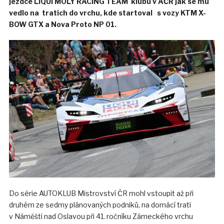
jezdce LIQUI MOLY RACING TEAM klubu v AČR jak se mu
vedlo na tratích do vrchu, kde startoval s vozy KTM X-
BOW GTX a Nova Proto NP 01.
Do série AUTOKLUB Mistrovství ČR mohl vstoupit až při
druhém ze sedmy plánovaných podniků, na domácí trati
v Náměšti nad Oslavou při 41. ročníku Zámeckého vrchu