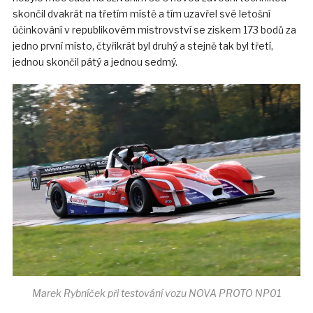
skončil dvakrát na třetím místě a tím uzavřel své letošní
účinkování v republikovém mistrovství se ziskem 173 bodů za
jedno první místo, čtyřikrát byl druhý a stejně tak byl třetí,
jednou skončil pátý a jednou sedmý.
Marek Rybníček při testování vozu NOVA PROTO NP01