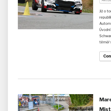
Již o t
republ
Automo
Úvodní
Schwan
téměř 
Con
Mare
Mist