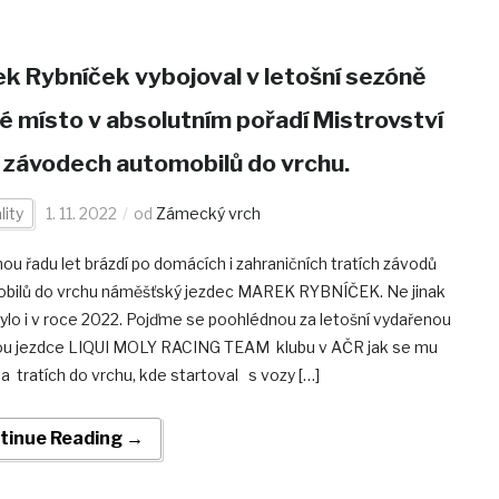
k Rybníček vybojoval v letošní sezóně
é místo v absolutním pořadí Mistrovství
 závodech automobilů do vrchu.
lity
1. 11. 2022
od
Zámecký vrch
nou řadu let brázdí po domácích i zahraničních tratích závodů
bilů do vrchu náměšťský jezdec MAREK RYBNÍČEK. Ne jinak
ylo i v roce 2022. Pojďme se poohlédnou za letošní vydařenou
u jezdce LIQUI MOLY RACING TEAM klubu v AČR jak se mu
a tratích do vrchu, kde startoval s vozy […]
tinue Reading →