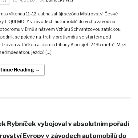
omto víkendu 11.-12. dubna zahájí sezónu Mistrovství České
iky LIQUI MOLY v závodech automobilů do vrchu závod na
todromu v Brně s názvem Vzhůru Schvantzovou zatáčkou.
 podnik se pojede na trati v protisměru se startem pod
tzovou zatáčkou a cílem u tribuny A po ujetí 2435 metrů. Mezi
sedmdesátkou jezdců […]
tinue Reading →
k Rybníček vybojoval v absolutním pořadí
rovství Evropy v závodech automobilů do