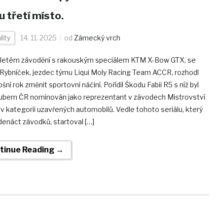
u třetí místo.
lity
14. 11. 2025
od
Zámecký vrch
řletém závodění s rakouským speciálem KTM X-Bow GTX, se
Rybníček, jezdec týmu Liqui Moly Racing Team ACCR, rozhodl
ošní rok změnit sportovní náčiní. Pořídil Škodu Fabii R5 s níž byl
ubem ČR nominován jako reprezentant v závodech Mistrovství
v kategorii uzavřených automobilů. Vedle tohoto seriálu, který
edenáct závodků, startoval […]
tinue Reading →