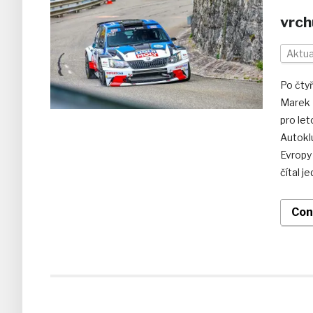
vrch
Aktua
Po čty
Marek 
pro let
Autokl
Evropy 
čítal j
Con