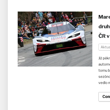
Mare
druh
ČR v
Aktua
Již pěk
automo
tomu b
sezóno
vedlo n
Con