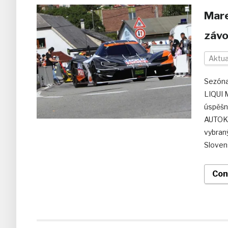
Mare
závo
Aktua
Sezóna
LIQUI 
úspěšn
AUTOKL
vybran
Sloven
Con