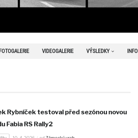
FOTOGALERIE
VIDEOGALERIE
VÝSLEDKY
INF
k Rybníček testoval před sezónou novou
u Fabia RS Rally2
lity
10. 4. 2026
od
Zámecký vrch