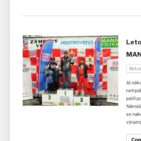
Leto
MANN
Aktua
Již něk
netrpěl
patří p
Náměšt
se nako
výrazný
Con