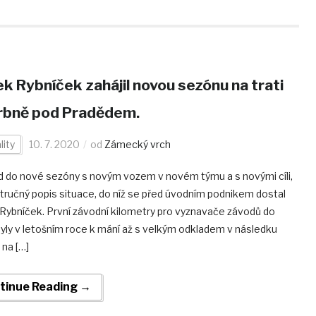
k Rybníček zahájil novou sezónu na trati
rbně pod Pradědem.
lity
10. 7. 2020
od
Zámecký vrch
d do nové sezóny s novým vozem v novém týmu a s novými cíli,
stručný popis situace, do níž se před úvodním podnikem dostal
Rybníček. První závodní kilometry pro vyznavače závodů do
byly v letošním roce k mání až s velkým odkladem v následku
 na […]
tinue Reading →