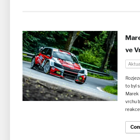
Mare
ve V
Aktua
Rozjez
to byl 
Marek 
vrchu 
reakce
Con