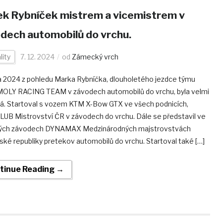
k Rybníček mistrem a vicemistrem v
dech automobilů do vrchu.
lity
7. 12. 2024
od
Zámecký vrch
 2024 z pohledu Marka Rybníčka, dlouholetého jezdce týmu
MOLY RACING TEAM v závodech automobilů do vrchu, byla velmi
á. Startoval s vozem KTM X-Bow GTX ve všech podnicích,
UB Mistrovství ČR v závodech do vrchu. Dále se představil ve
ých závodech DYNAMAX Medzinárodných majstrovstvách
ské republiky pretekov automobilů do vrchu. Startoval také […]
tinue Reading →