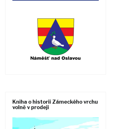
Kniha o historii Zámeckého vrchu
volně v prodeji