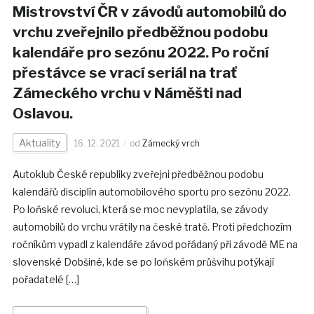
Mistrovství ČR v závodů automobilů do
vrchu zveřejnilo předběžnou podobu
kalendáře pro sezónu 2022. Po roční
přestávce se vrací seriál na trať
Zámeckého vrchu v Náměšti nad
Oslavou.
Aktuality
16. 12. 2021
od
Zámecký vrch
Autoklub České republiky zveřejni předběžnou podobu
kalendářů disciplín automobilového sportu pro sezónu 2022.
Po loňské revoluci, která se moc nevyplatila, se závody
automobilů do vrchu vrátily na české tratě. Proti předchozím
ročníkům vypadl z kalendáře závod pořádaný při závodě ME na
slovenské Dobšiné, kde se po loňském průšvihu potýkají
pořadatelé […]